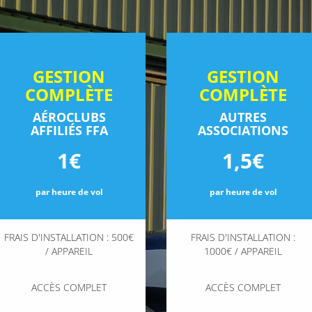
GESTION
GESTION
COMPLÈTE
COMPLÈTE
AÉROCLUBS
AUTRES
AFFILIÉS FFA
ASSOCIATIONS
1€
1,5€
par heure de vol
par heure de vol
FRAIS D'INSTALLATION : 500€
FRAIS D'INSTALLATION :
/ APPAREIL
1000€ / APPAREIL
ACCÈS COMPLET
ACCÈS COMPLET