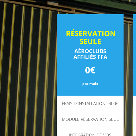
RÉSERVATION
SEULE
AÉROCLUBS
AFFILIÉS FFA
0€
par mois
FRAIS D'INSTALLATION : 300€
MODULE RÉSERVATION SEUL
INTÉGRATION DE VOS